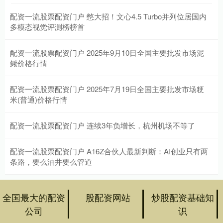
配资一流股票配资门户 憋大招！文心4.5 Turbo并列位居国内
多模态视觉评测榜榜首
配资一流股票配资门户 2025年9月10日全国主要批发市场泥
鳅价格行情
配资一流股票配资门户 2025年7月19日全国主要批发市场粳
米(普通)价格行情
配资一流股票配资门户 连续3年负增长，杭州机场不等了
配资一流股票配资门户 A16Z合伙人最新判断：AI创业只有两
条路，要么油井要么管道
全国最大的配资
股配资网站
炒股配资基础知
公司
识