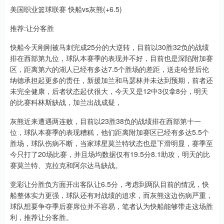
美国职业篮球联赛 快船vs灰熊(+6.5)
推荐:让分客胜
快船今天刚刚被马刺完成25分的大逆转，目前以30胜32负的战绩
排在西部第九位，球队本赛季的表现并不好，目前也是深陷附加赛
区，距离第六的湖人已经有多达7.5个胜场的差距，送走哈登后伦
纳德承担起更多的责任，新援加兰和马瑟林并未达到预期，前者还
未完全健康，后者状态起伏很大，今天又是12中3仅拿8分，明天
的比赛科林斯缺战，加兰出战成疑，
灰熊近来遭遇两连败，目前以23胜38负的战绩排在西部第十一
位，球队本赛季的表现糟糕，他们距离附加赛区已经有多达5.5个
胜场，球队伤病不断，当家球星莫兰特状态也是下滑明显，赛季至
今只打了20场比赛，并且场均数据仅有19.5分8.1助攻，明天的比
赛莫兰特、克拉克和阿尔达马缺战。
竞彩让分胜负方面开出客队让6.5分，考虑到两队目前的情况，快
船整体实力更强，球队还有对战绩的追求，而灰熊这边伤病严重，
球队想要争夺季后赛席位并不容易，笔者认为快船能够带走这场胜
利，推荐让分客胜。